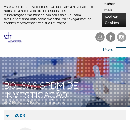
Saber
Este website utiliza cookies que facilitam a navegação, o
mais
registo e a recolha de dados estatísticos.
A informação armazenada nos cookies é utilizada
Aceitar
exclusivamente pelo nosso website
.
Ao navegar com os
cookies ativos consente a sua utilização
Cookies
Menu
BOLSAS SPDM DE
INVESTIGAÇÃO
/
Bolsas
/
Bolsas Atribuídas
2023