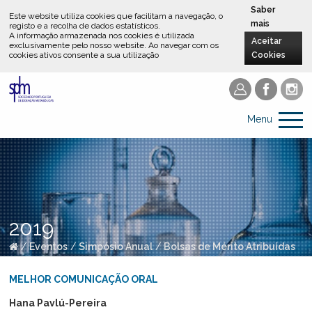
Saber
Este website utiliza cookies que facilitam a navegação, o
mais
registo e a recolha de dados estatísticos.
A informação armazenada nos cookies é utilizada
Aceitar
exclusivamente pelo nosso website
.
Ao navegar com os
cookies ativos consente a sua utilização
Cookies
Menu
2019
/
Eventos
/
Simpósio Anual
/
Bolsas de Mérito Atribuídas
MELHOR COMUNICAÇÃO ORAL
Hana Pavlú-Pereira