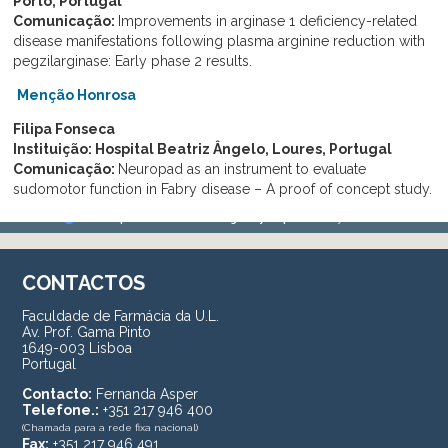
Porto, Portugal
Comunicação:
Improvements in arginase 1 deficiency-related
disease manifestations following plasma arginine reduction with
pegzilarginase: Early phase 2 results.
Menção Honrosa
Filipa Fonseca
Instituição: Hospital Beatriz Ângelo, Loures, Portugal
Comunicação:
Neuropad as an instrument to evaluate
sudomotor function in Fabry disease – A proof of concept study.
CONTACTOS
Faculdade de Farmácia da U.L.
Av. Prof. Gama Pinto
1649-003 Lisboa
Portugal
Contacto:
Fernanda Asper
Telefone.:
+351 217 946 400
(Chamada para a rede fixa nacional)
Fax:
+351 217 946 491