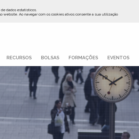
 de dados estatísticos.
so website
.
Ao navegar com os cookies ativos consente a sua utilização
RECURSOS
BOLSAS
FORMAÇÕES
EVENTOS