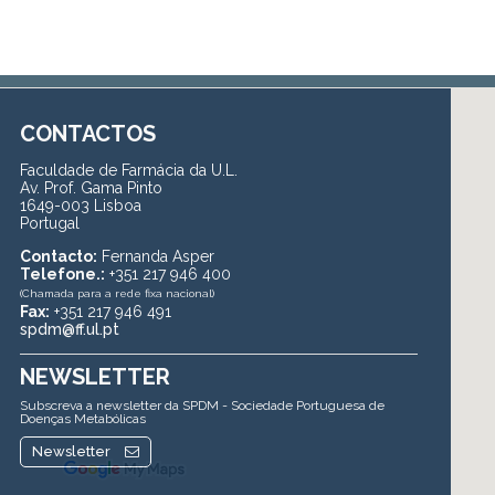
CONTACTOS
Faculdade de Farmácia da U.L.
Av. Prof. Gama Pinto
1649-003 Lisboa
Portugal
Contacto:
Fernanda Asper
Telefone.:
+351 217 946 400
(Chamada para a rede fixa nacional)
Fax:
+351 217 946 491
spdm@ff.ul.pt
NEWSLETTER
Subscreva a newsletter da SPDM - Sociedade Portuguesa de
Doenças Metabólicas
Newsletter