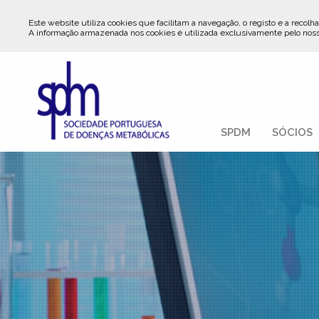
Este website utiliza cookies que facilitam a navegação, o registo e a recolha
A informação armazenada nos cookies é utilizada exclusivamente pelo nos
SPDM
SÓCIOS