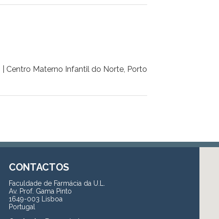
 Centro Materno Infantil do Norte, Porto
CONTACTOS
Faculdade de Farmácia da U.L.
Av. Prof. Gama Pinto
1649-003 Lisboa
Portugal