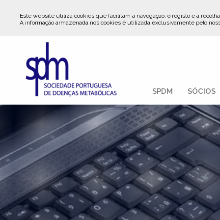
Este website utiliza cookies que facilitam a navegação, o registo e a recolha
A informação armazenada nos cookies é utilizada exclusivamente pelo nos
SPDM
SÓCIOS