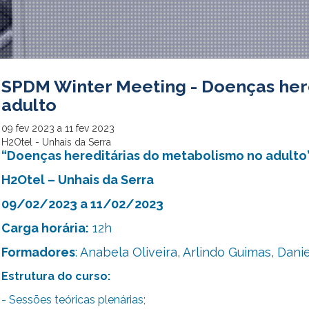
SPDM Winter Meeting - Doenças her
adulto
09
fev
2023
a
11
fev
2023
H2Otel - Unhais da Serra
“Doenças hereditárias do metabolismo no adulto
H2Otel – Unhais da Serra
09/02/2023 a 11/02/2023
Carga horária:
12h
Formadores
: Anabela Oliveira, Arlindo Guimas, Dan
Estrutura do curso:
- Sessões teóricas plenárias;