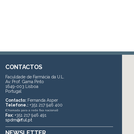
CONTACTOS
Faculdade de Farmácia da U.L.
Av. Prof. Gama Pinto
1649-003 Lisboa
Portugal
Contacto:
Fernanda Asper
Telefone.:
+351 217 946 400
(Chamada para a rede fixa nacional)
Fax:
+351 217 946 491
spdm@ff.ul.pt
NEWSLETTER