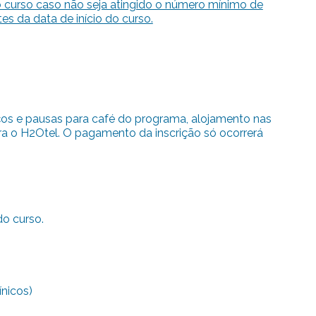
o curso caso não seja atingido o número mínimo de
tes da data de início do curso.
oços e pausas para café do programa, alojamento nas
ara o H2Otel. O pagamento da inscrição só ocorrerá
do curso.
ínicos)