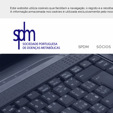
Este website utiliza cookies que facilitam a navegação, o registo e a recolha
A informação armazenada nos cookies é utilizada exclusivamente pelo nos
SPDM
SÓCIOS