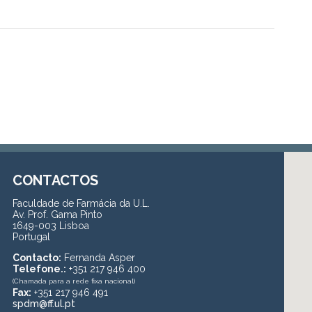
CONTACTOS
Faculdade de Farmácia da U.L.
Av. Prof. Gama Pinto
1649-003 Lisboa
Portugal
Contacto:
Fernanda Asper
Telefone.:
+351 217 946 400
(Chamada para a rede fixa nacional)
Fax:
+351 217 946 491
spdm@ff.ul.pt