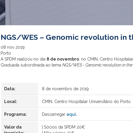
NGS/WES – Genomic revolution in the
08
nov
2019
Porto
A SPDM realizou no dia
8 de novembro
, no CMIN,
Centro Hospitala
Graduada subordinada ao tema
NGS/WES -
Genomic revolution in the 
Data:
8 de novembro de 2019
Local:
CMIN, Centro Hospitalar Universitário do Porto
Programa:
Descarregar
aqui
.
Valor da
| Sócios da SPDM 20€
Inscrição:
| Não sócios 25€