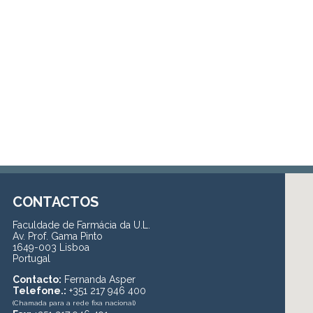
CONTACTOS
Faculdade de Farmácia da U.L.
Av. Prof. Gama Pinto
1649-003 Lisboa
Portugal
Contacto:
Fernanda Asper
Telefone.:
+351 217 946 400
(Chamada para a rede fixa nacional)