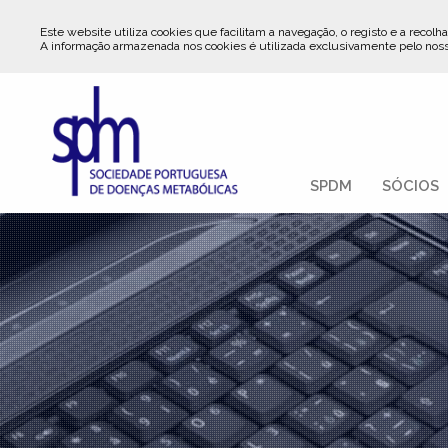
Este website utiliza cookies que facilitam a navegação, o registo e a recolha
A informação armazenada nos cookies é utilizada exclusivamente pelo nos
SPDM
SÓCIOS