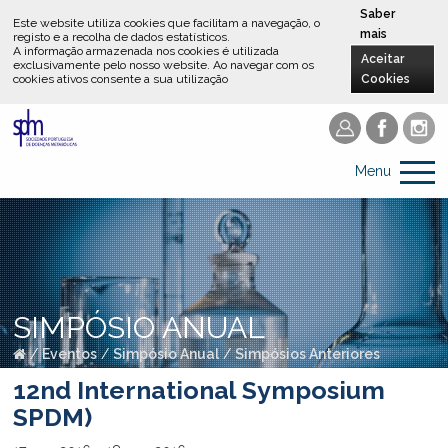
Saber
Este website utiliza cookies que facilitam a navegação, o
mais
registo e a recolha de dados estatísticos.
A informação armazenada nos cookies é utilizada
Aceitar
exclusivamente pelo nosso website
.
Ao navegar com os
cookies ativos consente a sua utilização
Cookies
Menu
SIMPÓSIO ANUAL
/
Eventos
/
Simpósio Anual
/
Simpósios Anteriores
12nd International Symposium
SPDM)