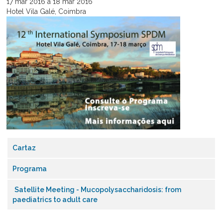
17
mar
2016
a
18
mar
2016
Hotel Vila Galé, Coimbra
Cartaz
Programa
Satellite Meeting - Mucopolysaccharidosis: from
paediatrics to adult care