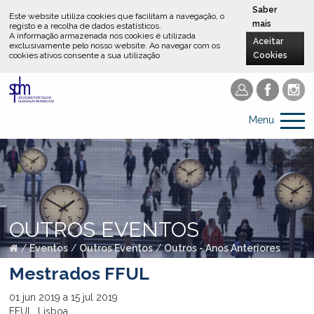
Saber
Este website utiliza cookies que facilitam a navegação, o
mais
registo e a recolha de dados estatísticos.
A informação armazenada nos cookies é utilizada
Aceitar
exclusivamente pelo nosso website
.
Ao navegar com os
cookies ativos consente a sua utilização
Cookies
Menu
OUTROS EVENTOS
/
Eventos
/
Outros Eventos
/
Outros - Anos Anteriores
Mestrados FFUL
01
jun
2019
a
15
jul
2019
FFUL, Lisboa